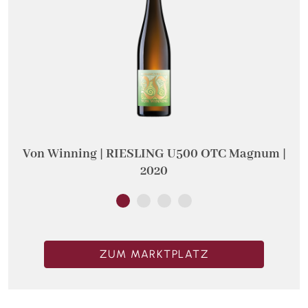
Von Winning | RIESLING U500 OTC Magnum |
V
2020
ZUM MARKTPLATZ